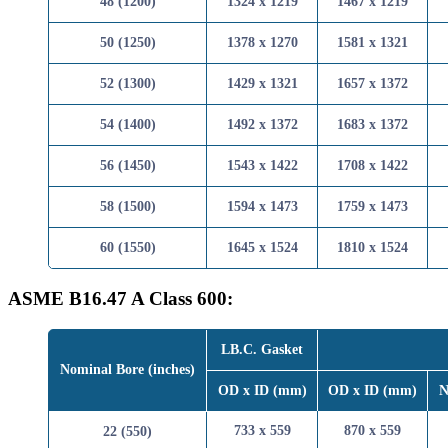
48 (1200)
1324 x 1219
1467 x 
50 (1250)
1378 x 1270
1581 x 
52 (1300)
1429 x 1321
1657 x 
54 (1400)
1492 x 1372
1683 x 
56 (1450)
1543 x 1422
1708 x 
58 (1500)
1594 x 1473
1759 x 
60 (1550)
1645 x 1524
1810 x 
ASME B16.47 A Class 600:
LB.C. Gasket
Nominal Bore (inches)
OD x ID (mm)
OD x ID 
733 x 559
870 x 
22 (550)