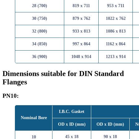
28 (700)
819 x 711
953 x 
30 (750)
879 x 762
1022 x 
32 (800)
933 x 813
1086 x 
34 (850)
997 x 864
1162 x 
36 (900)
1048 x 914
1213 x 
Dimensions suitable for DIN Standa
Flanges
PN10:
LB.C. Gasket
Nominal Bore
OD x ID (mm)
OD x ID (m
45 x 18
90 x 18
10