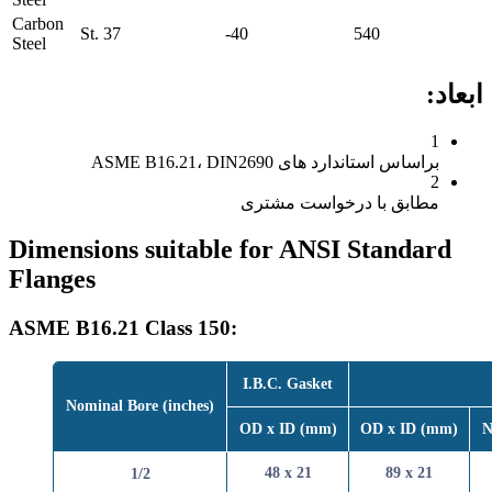
Carbon
St. 37
-40
540
Steel
اس استاندارد های ASME B16.21، DIN2690
ابق با درخواست مشتری
Dimensions suitable for ANSI Stand
Flanges
ASME B16.21 Class 150:
I.B.C. Gasket
Nominal Bore (inches)
OD x ID (mm)
OD x ID 
48 x 21
89 x 2
1/2