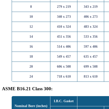
8
279 x 219
343 x 
10
340 x 273
406 x 
12
410 x 324
483 x 
14
451 x 356
533 x 
16
514 x 406
597 x 
18
549 x 457
635 x 
20
606 x 508
699 x 
24
718 x 610
813 x 
ASME B16.21 Class 300:
I.B.C. Gasket
Nominal Bore (inches)