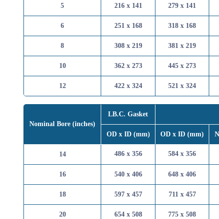
5
216 x 141
279 x 
6
251 x 168
318 x 
8
308 x 219
381 x 
10
362 x 273
445 x 
12
422 x 324
521 x 
LB.C. Gasket
Nominal Bore (inches)
OD x ID (mm)
OD x ID 
486 x 356
584 x 
14
16
540 x 406
648 x 
18
597 x 457
711 x 
20
654 x 508
775 x 