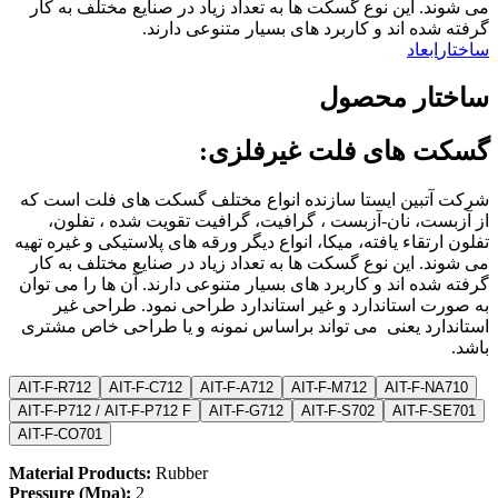
 این نوع گسکت ها به تعداد زیاد در صنایع مختلف به کار
ه اند و کاربرد های بسیار متنوعی دارند.
عاد
ر محصول
های فلت غیرفلزی:
بین ایستا سازنده انواع مختلف گسکت های فلت است که
، نان-آزبست ، گرافیت، گرافیت تقویت شده ، تفلون،
قاء یافته، میکا، انواع دیگر ورقه های پلاستیکی و غیره تهیه
 این نوع گسکت ها به تعداد زیاد در صنایع مختلف به کار
ه اند و کاربرد های بسیار متنوعی دارند. آن ها را می توان
استاندارد و غیر استاندارد طراحی نمود. طراحی غیر
د یعنی می تواند براساس نمونه و یا طراحی خاص مشتری
AIT-F-R712
AIT-F-C712
AIT-F-A712
AIT-F-M712
AIT-F-
AIT-F-P712 / AIT-F-P712 F
AIT-F-G712
AIT-F-S702
AIT-F
AIT-F-CO701
Material Products:
Rubber
Pressure (Mpa):
2