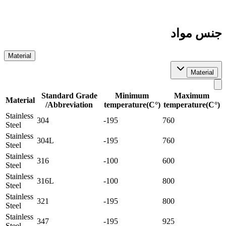
واد
Material
M
Standard Grade
Minimum
Maxi
Material
/Abbreviation
temperature(C°)
temperat
Stainless
304
-195
760
Steel
Stainless
304L
-195
760
Steel
Stainless
316
-100
600
Steel
Stainless
316L
-100
800
Steel
Stainless
321
-195
800
Steel
Stainless
347
-195
925
Steel