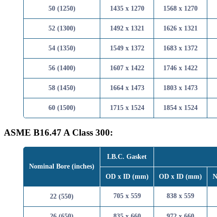
50 (1250)
1435 x 1270
1568 x 
52 (1300)
1492 x 1321
1626 x 
54 (1350)
1549 x 1372
1683 x 
56 (1400)
1607 x 1422
1746 x 
58 (1450)
1664 x 1473
1803 x 
60 (1500)
1715 x 1524
1854 x 
ASME B16.47 A Class 300:
LB.C. Gasket
Nominal Bore (inches)
OD x ID (mm)
OD x ID 
705 x 559
838 x 
22 (550)
26 (650)
835 x 660
972 x 