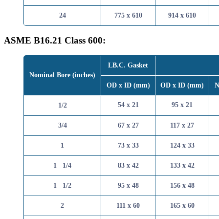
24
775 x 610
914 x 
ASME B16.21 Class 600:
LB.C. Gasket
Nominal Bore (inches)
OD x ID (mm)
OD x ID 
54 x 21
95 x 2
1/2
3/4
67 x 27
117 x 
1
73 x 33
124 x 
1   1/4
83 x 42
133 x 
1   1/2
95 x 48
156 x 
2
111 x 60
165 x 