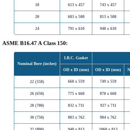
18
613 x 457
743 x 
20
683 x 508
813 x 
24
791 x 610
940 x 
ASME B16.47 A Class 150:
LB.C. Gasket
Nominal Bore (inches)
OD x ID (mm)
OD x ID 
660 x 559
749 x 
22 (550)
26 (650)
775 x 660
870 x 
28 (700)
832 x 711
927 x 
30 (750)
883 x 762
984 x 
32 (800)
940 x 813
1060 x 