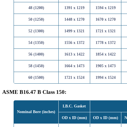
48 (1200)
1391 x 1219
1594 x 
50 (1250)
1448 x 1270
1670 x 
52 (1300)
1499 x 1321
1721 x 
54 (1350)
1556 x 1372
1778 x 
56 (1400)
1613 x 1422
1854 x 
58 (1450)
1664 x 1473
1905 x 
60 (1500)
1721 x 1524
1994 x 
ASME B16.47 B Class 150:
LB.C. Gasket
Nominal Bore (inches)
OD x ID (mm)
OD x ID 