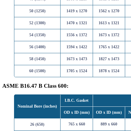
50 (1250)
1419 x 1270
1562 x 
52 (1300)
1470 x 1321
1613 x 
54 (1350)
1556 x 1372
1673 x 
56 (1400)
1594 x 1422
1765 x 
58 (1450)
1673 x 1473
1827 x 
60 (1500)
1705 x 1524
1878 x 
ASME B16.47 B Class 600:
I.B.C. Gasket
Nominal Bore (inches)
OD x ID (mm)
OD x ID 
765 x 660
889 x 
26 (650)