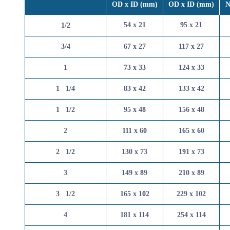
OD x ID (mm)
OD x ID 
54 x 21
95 x 2
1/2
3/4
67 x 27
117 x 
1
73 x 33
124 x 
1   1/4
83 x 42
133 x 
1   1/2
95 x 48
156 x 
2
111 x 60
165 x 
2   1/2
130 x 73
191 x 
3
149 x 89
210 x 
3   1/2
165 x 102
229 x 
4
181 x 114
254 x 